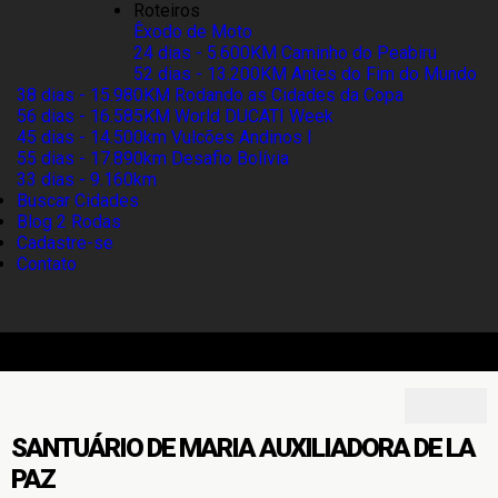
Roteiros
Êxodo de Moto
24 dias - 5.600KM
Caminho do Peabiru
52 dias - 13.200KM
Antes do Fim do Mundo
38 dias - 15.980KM
Rodando as Cidades da Copa
56 dias - 16.585KM
World DUCATI Week
45 dias - 14.500km
Vulcões Andinos I
55 dias - 17.890km
Desafio Bolívia
33 dias - 9.160km
Buscar Cidades
Blog 2 Rodas
Cadastre-se
Contato
SANTUÁRIO DE MARIA AUXILIADORA DE LA
PAZ