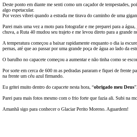
Deste ponto em diante me senti como um caçador de tempestades, poi
algo espetacular.
Por vezes vibrei quando a estrada me tirava do caminho de uma giga
Parei mais uma vez a moto para fotografar e me preparei para a água
chuva, a Ruta 40 mudou seu trajeto e me levou direto para a grande 
A temperatura começou a baixar rapidamente enquanto o dia ia escurec
pernas, até que ao passar por uma grande poça de água ao lado da est
O barulho no capacete começou a aumentar e não tinha como se escon
Por sorte em cerca de 600 m as pedradas pararam e fiquei de frente p
na frente um céu azul firmando.
Eu gritei muito dentro do capacete nesta hora, “
obrigado meu Deus
”
Parei para mais fotos mesmo com o frio forte que fazia ali. Subi na m
Amanhã sigo para conhecer o Glaciar Perito Moreno. Aguardem!