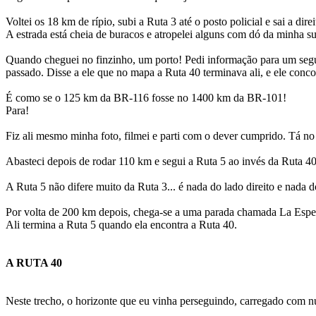
Voltei os 18 km de rípio, subi a Ruta 3 até o posto policial e sai a dir
A estrada está cheia de buracos e atropelei alguns com dó da minha su
Quando cheguei no finzinho, um porto! Pedi informação para um segu
passado. Disse a ele que no mapa a Ruta 40 terminava ali, e ele con
É como se o 125 km da BR-116 fosse no 1400 km da BR-101!
Para!
Fiz ali mesmo minha foto, filmei e parti com o dever cumprido. Tá no 
Abasteci depois de rodar 110 km e segui a Ruta 5 ao invés da Ruta 
A Ruta 5 não difere muito da Ruta 3... é nada do lado direito e nada 
Por volta de 200 km depois, chega-se a uma parada chamada La Espe
Ali termina a Ruta 5 quando ela encontra a Ruta 40.
A RUTA 40
Neste trecho, o horizonte que eu vinha perseguindo, carregado com n