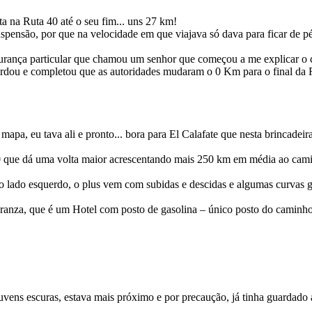
eita na Ruta 40 até o seu fim... uns 27 km!
spensão, por que na velocidade em que viajava só dava para ficar de pé
rança particular que chamou um senhor que começou a me explicar o c
cordou e completou que as autoridades mudaram o 0 Km para o final da 
mapa, eu tava ali e pronto... bora para El Calafate que nesta brincadeir
40 que dá uma volta maior acrescentando mais 250 km em média ao cam
do lado esquerdo, o plus vem com subidas e descidas e algumas curvas gra
ranza, que é um Hotel com posto de gasolina – único posto do caminho
uvens escuras, estava mais próximo e por precaução, já tinha guardado