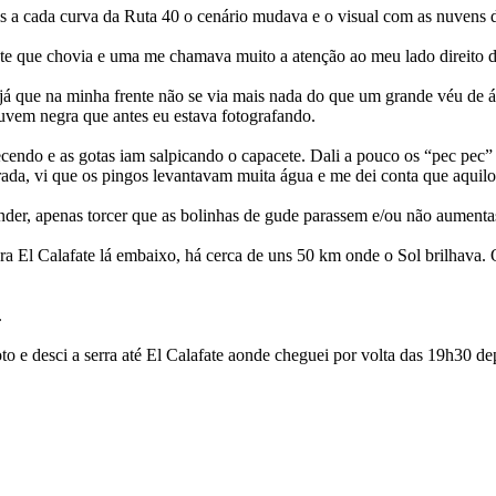
s a cada curva da Ruta 40 o cenário mudava e o visual com as nuvens d
nte que chovia e uma me chamava muito a atenção ao meu lado direito 
, já que na minha frente não se via mais nada do que um grande véu de
nuvem negra que antes eu estava fotografando.
endo e as gotas iam salpicando o capacete. Dali a pouco os “pec pec” 
rada, vi que os pingos levantavam muita água e me dei conta que aquilo
der, apenas torcer que as bolinhas de gude parassem e/ou não aumenta
ara El Calafate lá embaixo, há cerca de uns 50 km onde o Sol brilhava
.
oto e desci a serra até El Calafate aonde cheguei por volta das 19h30 d