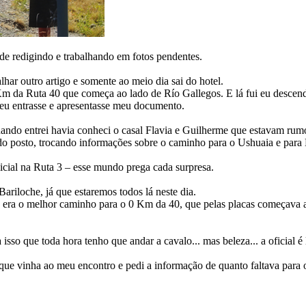
de redigindo e trabalhando em fotos pendentes.
alhar outro artigo e somente ao meio dia sai do hotel.
 Km da Ruta 40 que começa ao lado de Río Gallegos. E lá fui eu desce
 eu entrasse e apresentasse meu documento.
ndo entrei havia conheci o casal Flavia e Guilherme que estavam rum
o posto, trocando informações sobre o caminho para o Ushuaia e para E
icial na Ruta 3 – esse mundo prega cada surpresa.
iloche, já que estaremos todos lá neste dia.
ue era o melhor caminho para o 0 Km da 40, que pelas placas começava a
isso que toda hora tenho que andar a cavalo... mas beleza... a oficial é 
 vinha ao meu encontro e pedi a informação de quanto faltava para o ac