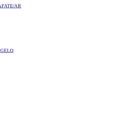
AFATE/AR
 GELO