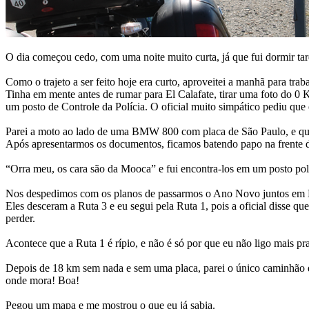
O dia começou cedo, com uma noite muito curta, já que fui dormir tar
Como o trajeto a ser feito hoje era curto, aproveitei a manhã para trab
Tinha em mente antes de rumar para El Calafate, tirar uma foto do 0
um posto de Controle da Polícia. O oficial muito simpático pediu que
Parei a moto ao lado de uma BMW 800 com placa de São Paulo, e qua
Após apresentarmos os documentos, ficamos batendo papo na frente d
“Orra meu, os cara são da Mooca” e fui encontra-los em um posto pol
Nos despedimos com os planos de passarmos o Ano Novo juntos em Bar
Eles desceram a Ruta 3 e eu segui pela Ruta 1, pois a oficial disse q
perder.
Acontece que a Ruta 1 é rípio, e não é só por que eu não ligo mais pra 
Depois de 18 km sem nada e sem uma placa, parei o único caminhão que
onde mora! Boa!
Pegou um mapa e me mostrou o que eu já sabia.