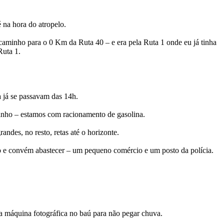
 na hora do atropelo.
aminho para o 0 Km da Ruta 40 – e era pela Ruta 1 onde eu já tinha
Ruta 1.
a já se passavam das 14h.
inho – estamos com racionamento de gasolina.
ndes, no resto, retas até o horizonte.
 e convém abastecer – um pequeno comércio e um posto da polícia.
 a máquina fotográfica no baú para não pegar chuva.