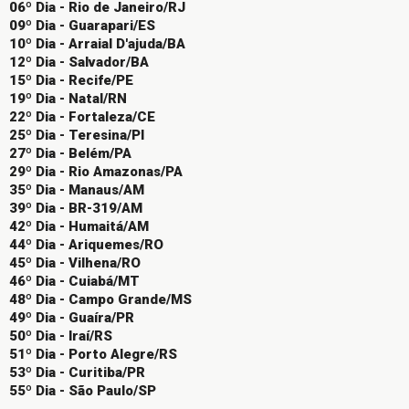
06º Dia - Rio de Janeiro/RJ
09º Dia - Guarapari/ES
10º Dia - Arraial D'ajuda/BA
12º Dia - Salvador/BA
15º Dia - Recife/PE
19º Dia - Natal/RN
22º Dia - Fortaleza/CE
25º Dia - Teresina/PI
27º Dia - Belém/PA
29º Dia - Rio Amazonas/PA
35º Dia - Manaus/AM
39º Dia - BR-319/AM
42º Dia - Humaitá/AM
44º Dia - Ariquemes/RO
45º Dia - Vilhena/RO
46º Dia - Cuiabá/MT
48º Dia - Campo Grande/MS
49º Dia - Guaíra/PR
50º Dia - Iraí/RS
51º Dia - Porto Alegre/RS
53º Dia - Curitiba/PR
55º Dia - São Paulo/SP