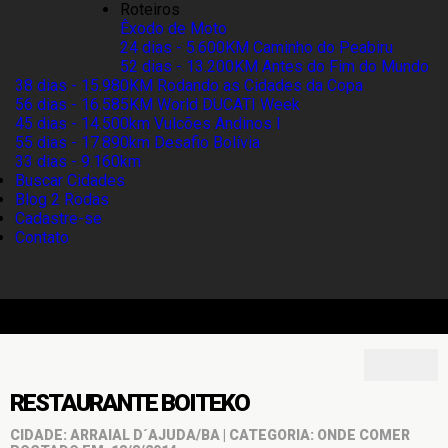
Roteiros
Êxodo de Moto
24 dias - 5.600KM
Caminho do Peabiru
52 dias - 13.200KM
Antes do Fim do Mundo
38 dias - 15.980KM
Rodando as Cidades da Copa
56 dias - 16.585KM
World DUCATI Week
45 dias - 14.500km
Vulcões Andinos I
55 dias - 17.890km
Desafio Bolívia
33 dias - 9.160km
Buscar Cidades
Blog 2 Rodas
Cadastre-se
Contato
RESTAURANTE BOITEKO
CIDADE: ARRAIAL D´AJUDA/BA | CATEGORIA: ONDE COMER